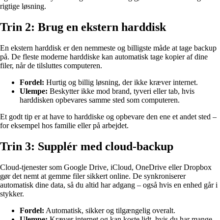
rigtige løsning.
Trin 2: Brug en ekstern harddisk
En ekstern harddisk er den nemmeste og billigste måde at tage backup
på. De fleste moderne harddiske kan automatisk tage kopier af dine
filer, når de tilsluttes computeren.
Fordel:
Hurtig og billig løsning, der ikke kræver internet.
Ulempe:
Beskytter ikke mod brand, tyveri eller tab, hvis
harddisken opbevares samme sted som computeren.
Et godt tip er at have to harddiske og opbevare den ene et andet sted –
for eksempel hos familie eller på arbejdet.
Trin 3: Supplér med cloud-backup
Cloud-tjenester som Google Drive, iCloud, OneDrive eller Dropbox
gør det nemt at gemme filer sikkert online. De synkroniserer
automatisk dine data, så du altid har adgang – også hvis en enhed går i
stykker.
Fordel:
Automatisk, sikker og tilgængelig overalt.
Ulempe:
Kræver internet og kan koste lidt, hvis du har mange