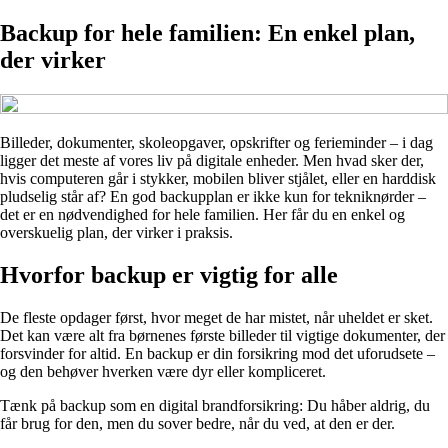
Backup for hele familien: En enkel plan,
der virker
Billeder, dokumenter, skoleopgaver, opskrifter og ferieminder – i dag
ligger det meste af vores liv på digitale enheder. Men hvad sker der,
hvis computeren går i stykker, mobilen bliver stjålet, eller en harddisk
pludselig står af? En god backupplan er ikke kun for tekniknørder –
det er en nødvendighed for hele familien. Her får du en enkel og
overskuelig plan, der virker i praksis.
Hvorfor backup er vigtig for alle
De fleste opdager først, hvor meget de har mistet, når uheldet er sket.
Det kan være alt fra børnenes første billeder til vigtige dokumenter, der
forsvinder for altid. En backup er din forsikring mod det uforudsete –
og den behøver hverken være dyr eller kompliceret.
Tænk på backup som en digital brandforsikring: Du håber aldrig, du
får brug for den, men du sover bedre, når du ved, at den er der.