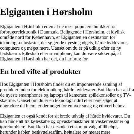
Elgiganten i Hørsholm
Elgiganten i Hørsholm er en af de mest populære butikker for
forbrugerelektronik i Danmark. Beliggende i Hørsholm, et idyllisk
område nord for København, er Elgiganten en destination for
teknologi-entusiaster, der søger de nyeste gadgets, hårde hvidevarer,
computere og meget mere. Uanset om du er på udkig efter en ny
fladskærm, køleskab eller smartphone, kan du være sikker på, at
Elgiganten i Hørsholm har det, du har brug for.
En bred vifte af produkter
Hos Elgiganten i Hørsholm finder du en imponerende samling af
produkter inden for elektronik og hårde hvidevarer. Butikken har alt fra
de nyeste smartphones og laptops til kameraer, spillekonsoller og TV-
skærme. Uanset om du er en teknologi-nørd eller bare søger at
opgradere dit hjem, er der noget for enhver smag og ethvert behov.
Elgiganten er også kendt for sit brede udvalg af hårde hvidevarer. Du
kan finde alt fra køleskabe og opvaskemaskiner til vaskemaskiner og
tørretumblere. Butikken har desuden et stort udvalg af tilbehør,
herunder kabler, beskyttelsesfilm, højttalere og meget mere.