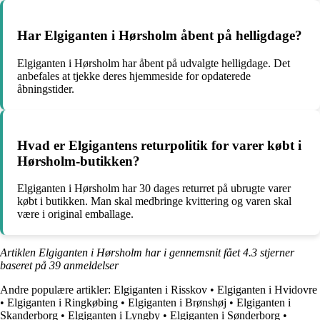
Har Elgiganten i Hørsholm åbent på helligdage?
Elgiganten i Hørsholm har åbent på udvalgte helligdage. Det
anbefales at tjekke deres hjemmeside for opdaterede
åbningstider.
Hvad er Elgigantens returpolitik for varer købt i
Hørsholm-butikken?
Elgiganten i Hørsholm har 30 dages returret på ubrugte varer
købt i butikken. Man skal medbringe kvittering og varen skal
være i original emballage.
Artiklen Elgiganten i Hørsholm har i gennemsnit fået
4.3
stjerner
baseret på
39
anmeldelser
Andre populære artikler:
Elgiganten i Risskov
•
Elgiganten i Hvidovre
•
Elgiganten i Ringkøbing
•
Elgiganten i Brønshøj
•
Elgiganten i
Skanderborg
•
Elgiganten i Lyngby
•
Elgiganten i Sønderborg
•