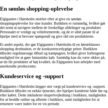
En sømløs shopping-oplevelse
Elgiganten i Hørsholm stræber efter at give en sømløs
shoppingoplevelse for sine kunder. Butikken er rummelig, hvilket gør
det nemt at navigere mellem de forskellige afdelinger og produkter.
Personalet er venligt og velinformerede, og de er altid parate til at
hjælpe med at besvare spørgsmål og give råd om produkterne.
Et andet aspekt, der gør Elgiganten i Hørsholm til en førsteklasses
shopping destination, er de konkurrencedygtige priser. Butikken
tilbyder regelmæssige tilbud og kampagner, hvilket giver forbrugerne
mulighed for at gøre fantastiske køb. Samtidig kan du være sikker på,
at du får produkter af høj kvalitet, da Elgiganten kun arbejder med
anerkendte producenter.
Kundeservice og -support
Elgiganten i Hørsholm lægger stor vægt på kundeservice og -support.
Butikken tilbyder en række tjenester, der hjælper kunderne både før og
efter købet. Dette inkluderer ekspertvejledning i butikken, muligheden
for at bestille online og afhente i butikken, samt muligheden for at
returnere varer inden for en vis periode.